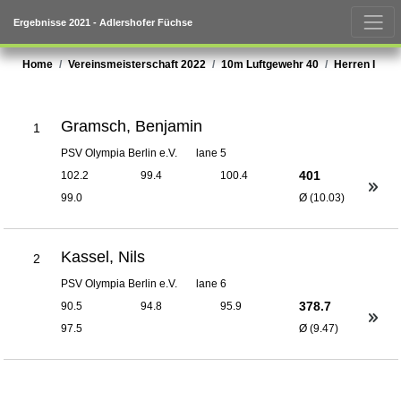
Ergebnisse 2021 - Adlershofer Füchse
Home
Vereinsmeisterschaft 2022
10m Luftgewehr 40
Herren I
Gramsch, Benjamin
1
PSV Olympia Berlin e.V.
lane 5
401
102.2
99.4
100.4
99.0
Ø (10.03)
Kassel, Nils
2
PSV Olympia Berlin e.V.
lane 6
378.7
90.5
94.8
95.9
97.5
Ø (9.47)